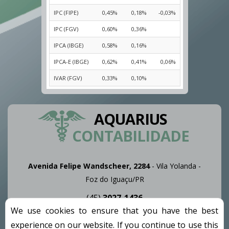
IPC (FIPE)
0,45%
0,18%
-0,03%
IPC (FGV)
0,60%
0,36%
IPCA (IBGE)
0,58%
0,16%
IPCA-E (IBGE)
0,62%
0,41%
0,06%
IVAR (FGV)
0,33%
0,10%
AQUARIUS
CONTABILIDADE
Avenida Felipe Wandscheer, 2284
- Vila Yolanda -
Foz do Iguaçu/PR
(45)
3027-1436
We use cookies to ensure that you have the best
(45)
3028-1436
experience on our website. If you continue to use this