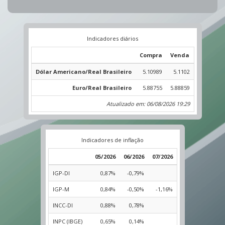
Indicadores diários
Compra
Venda
Dólar Americano/Real Brasileiro
5.10989
5.1102
Euro/Real Brasileiro
5.88755
5.88859
Atualizado em: 06/08/2026 19:29
Indicadores de inflação
05/2026
06/2026
07/2026
IGP-DI
0,87%
-0,79%
IGP-M
0,84%
-0,50%
-1,16%
INCC-DI
0,88%
0,78%
INPC (IBGE)
0,65%
0,14%