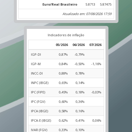
Euro/Real Brasileiro
5.8713
5.87475
Atualizado em: 07/08/2026 17:59
Indicadores de inflação
05/2026
06/2026
07/2026
IGP-DI
0,87%
-0,79%
IGP-M
0,84%
-0,50%
-1,16%
INCC-DI
0,88%
0,78%
INPC (IBGE)
0,65%
0,14%
IPC (FIPE)
0,45%
0,18%
-0,03%
IPC (FGV)
0,60%
0,36%
IPCA (IBGE)
0,58%
0,16%
IPCA-E (IBGE)
0,62%
0,41%
0,06%
IVAR (FGV)
0,33%
0,10%