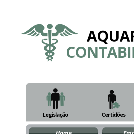
AQUA
CONTABI
Legislação
Certidões
Home
Emp