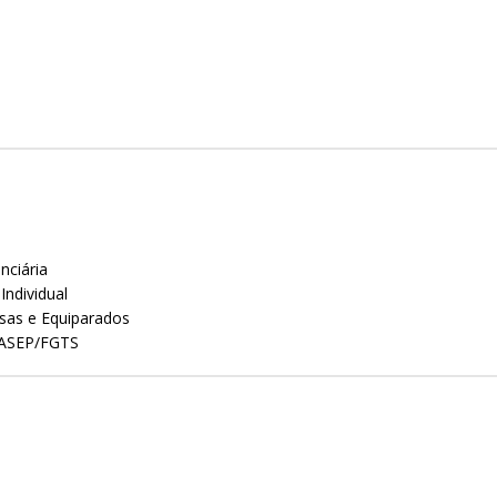
nciária
Individual
esas e Equiparados
/PASEP/FGTS