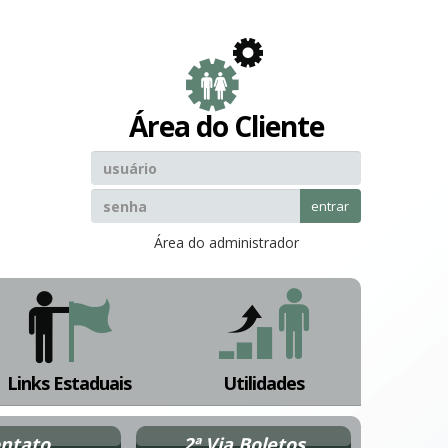
Área do Cliente
entrar
Área do administrador
Links Estaduais
Utilidades
ntato
2ª Via Boletos