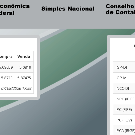
ompra
Venda
5.08059
5.0819
IGP-DI
5.8713
5.87475
IGP-M
 07/08/2026 17:59
INCC-DI
INPC (IBGE
IPC (FIPE)
IPC (FGV)
IPCA (IBGE