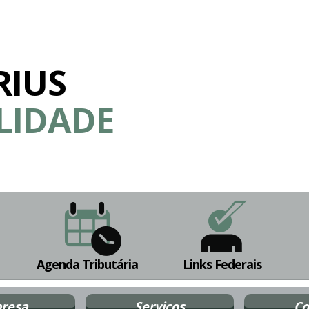
RIUS
LIDADE
Agenda Tributária
Links Federais
resa
Serviços
Co