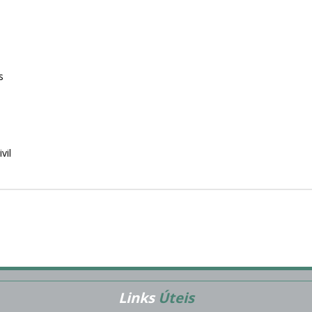
s
vil
Links
Úteis